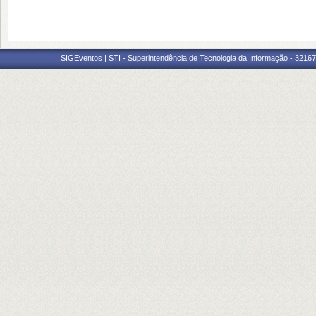
SIGEventos | STI - Superintendência de Tecnologia da Informação - 3216