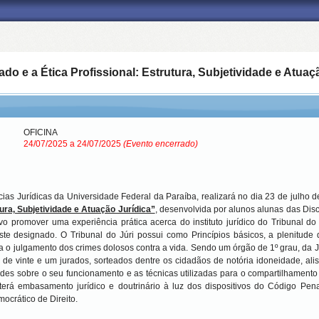
ado e a Ética Profissional: Estrutura, Subjetividade e Atuaç
OFICINA
24/07/2025 a 24/07/2025
(Evento encerrado)
as Jurídicas da Universidade Federal da Paraíba, realizará no dia 23 de julho de 
tura, Subjetividade e Atuação Jurídica”
, desenvolvida por alunos alunas das Discipl
tivo promover uma experiência prática acerca do instituto jurídico do Tribunal do 
ste designado. O Tribunal do Júri possui como Princípios básicos, a plenitude d
a o julgamento dos crimes dolosos contra a vida. Sendo um órgão de 1º grau, da
e de vinte e um jurados, sorteados dentre os cidadãos de notória idoneidade, ali
des sobre o seu funcionamento e as técnicas utilizadas para o compartilhamento 
terá embasamento jurídico e doutrinário à luz dos dispositivos do Código Pen
ocrático de Direito.