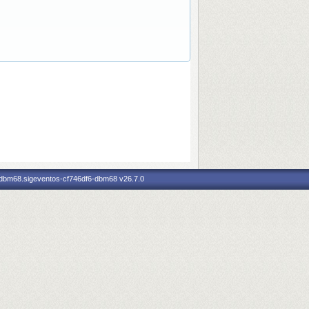
f6-dbm68.sigeventos-cf746df6-dbm68
v26.7.0