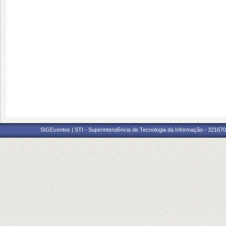
SIGEventos | STI - Superintendência de Tecnologia da Informação - 3216