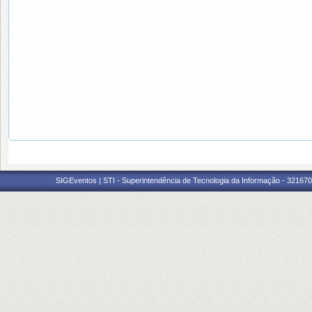
SIGEventos | STI - Superintendência de Tecnologia da Informação - 3216