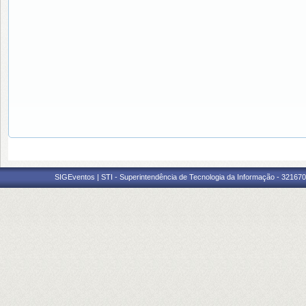
SIGEventos | STI - Superintendência de Tecnologia da Informação - 3216